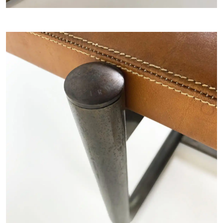
COLLEZIONI
ARTISTI
NEWS
ABOUT
CONTATTI
MY SELECTION [
0
]
ISCRIVITI ALLA NEWSLETTER
LANGUAGE -
IT
EN