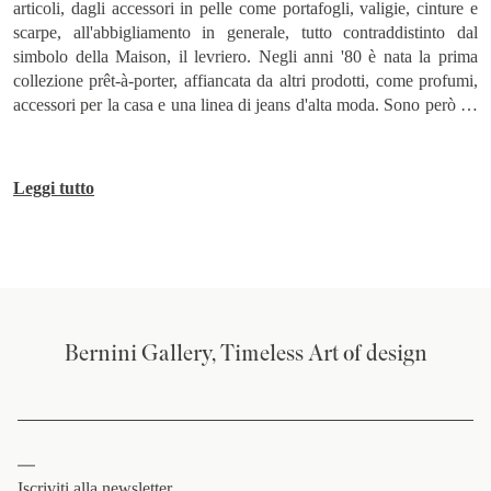
articoli, dagli accessori in pelle come portafogli, valigie, cinture e
scarpe, all'abbigliamento in generale, tutto contraddistinto dal
simbolo della Maison, il levriero. Negli anni '80 è nata la prima
collezione prêt-à-porter, affiancata da altri prodotti, come profumi,
accessori per la casa e una linea di jeans d'alta moda. Sono però gli
anni '90 che consacrano Trussardi come brand internazionale
richiestissimo sia in Italia che in Giappone è in America. Inoltre,
lavorò in prima persona ad alcuni progetti speciali dell'azienda
Leggi tutto
Trussardi, come per esempio il design d'interni nonché per velivoli
ed elicotteri, contraddistinti da uno stile unico che rifletteva della
sua estrazione nella moda, ricco di dettagli sartoriali. Nel 1999,
però, Nicola è morto in un tragico incidente d'auto a bordo della
sua Mercedes-Benz, lasciando la presidenza dell'azienda al
primogenito Francesco. /
Bernini Gallery, Timeless Art of design
Iscriviti alla newsletter