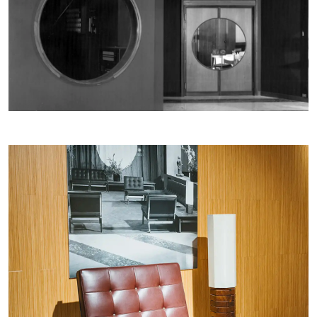
ABOUT
CONTATTI
MY SELECTION [
0
]
ISCRIVITI ALLA NEWSLETTER
LANGUAGE -
IT
EN