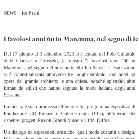
NEWS
Ico Parisi
Professione
I favolosi anni 60 in Maremma, nel segno di Ic
Paese
Dal 17 giugno al 3 settembre 2023 si è tenuta, nel Polo Culturale
delle Clarisse a Grosseto, la mostra "i favolosi anni ‘60 in
Città
Maremma, nel segno del noto architetto Ico Parisi". L’esposizione
si è contestualizzata attraverso tre luoghi simbolo, due hotel ad
opera del grande architetto, e una chiesa, nonché splendidi abiti
firmati da stilisti che hanno segnato la moda italiana degli anni
Dopo aver letto e compreso l’Informativa Privacy di Bernini
Sessanta.
Gallery, acconsento/non acconsento al trattamento dei miei dati
La mostra è stata promossa all’interno del programma espositivo di
personali per le finalità di marketing e con le modalità meglio
Fondazione CR Firenze e Gallerie degli Uffizi, all’interno dei
specificate nella
Informativa Privacy
rispettivi progetti Piccoli Grandi Musei e Uffizi Diffusi.
Acconsento
Non acconsento
Un dialogo tra espressioni artistiche, quali moda costumi e design.
Un’esposizione che ha aperto uno sguardo insolito sulla Maremma,