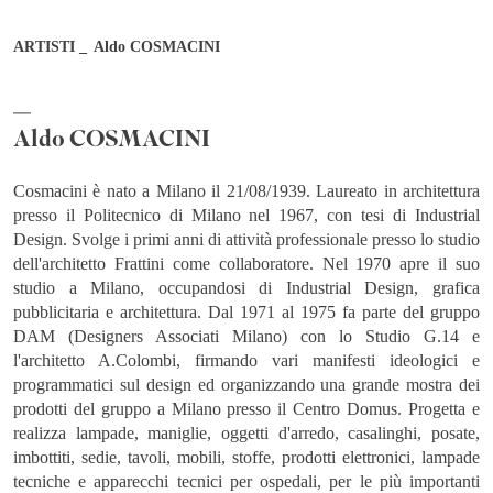
ARTISTI
Aldo COSMACINI
Professione
Aldo COSMACINI
Paese
Cosmacini è nato a Milano il 21/08/1939. Laureato in architettura
presso il Politecnico di Milano nel 1967, con tesi di Industrial
Città
Design. Svolge i primi anni di attività professionale presso lo studio
dell'architetto Frattini come collaboratore. Nel 1970 apre il suo
studio a Milano, occupandosi di Industrial Design, grafica
pubblicitaria e architettura. Dal 1971 al 1975 fa parte del gruppo
Dopo aver letto e compreso l’Informativa Privacy di Bernini
DAM (Designers Associati Milano) con lo Studio G.14 e
Gallery, acconsento/non acconsento al trattamento dei miei dati
l'architetto A.Colombi, firmando vari manifesti ideologici e
personali per le finalità di marketing e con le modalità meglio
programmatici sul design ed organizzando una grande mostra dei
specificate nella
Informativa Privacy
prodotti del gruppo a Milano presso il Centro Domus. Progetta e
realizza lampade, maniglie, oggetti d'arredo, casalinghi, posate,
Acconsento
Non acconsento
imbottiti, sedie, tavoli, mobili, stoffe, prodotti elettronici, lampade
tecniche e apparecchi tecnici per ospedali, per le più importanti